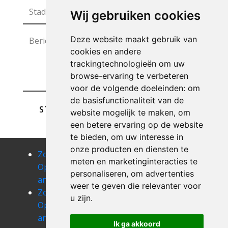
Wij gebruiken cookies
Deze website maakt gebruik van
cookies en andere
trackingtechnologieën om uw
browse-ervaring te verbeteren
voor de volgende doeleinden:
om
de basisfunctionaliteit van de
STUREN
website mogelijk te maken
,
om
een betere ervaring op de website
te bieden
,
om uw interesse in
onze producten en diensten te
Zolder
Zolder
Zolder
meten en marketinginteracties te
Opruimen
Opruimen
Opruimen
personaliseren
,
om advertenties
anvaing
arbre
arc-ainieres
weer te geven die relevanter voor
Zolder
Zolder
Zolder
u zijn
.
Opruimen
Opruimen
Opruimen
arc-
arquennes
asquillies
Ik ga akkoord