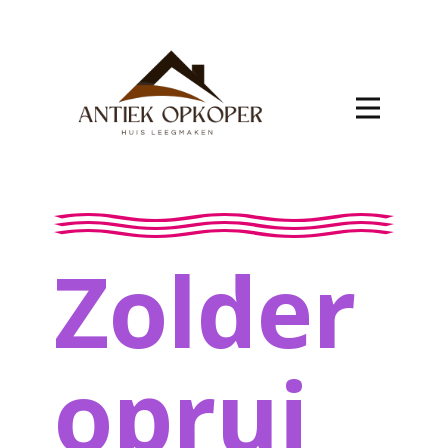
Zolder
oprui