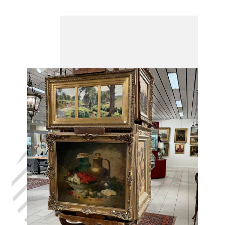
Laat uw huis
leegmaken
ELSENE, in het
volste
vertrouwen,
met de hulp