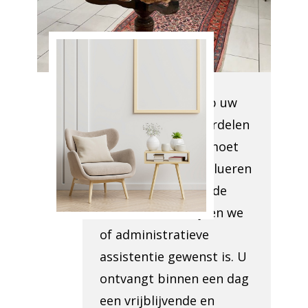
van Antiek
Opkoper
ELSENE
Wij komen langs op uw
locatie om te beoordelen
wat er verwijderd moet
worden, tevens evalueren
we de toegang tot de
locatie. Ook bekijken we
of administratieve
assistentie gewenst is. U
ontvangt binnen een dag
een vrijblijvende en