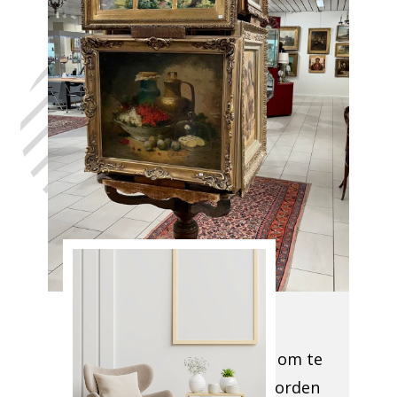
Laat uw huis
leegmaken
Embourg, in
het volste
vertrouwen,
met de hulp
van Antiek
Opkoper
Embourg
We inspecteren ter
plaatse de ruimtes om te
zien wat er moet worden