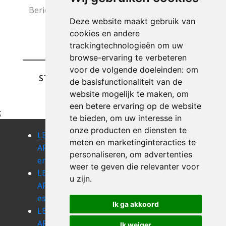
Deze website maakt gebruik van
cookies en andere
trackingtechnologieën om uw
browse-ervaring te verbeteren
voor de volgende doeleinden:
om
STUREN
de basisfunctionaliteit van de
website mogelijk te maken
,
om
een betere ervaring op de website
;
te bieden
,
om uw interesse in
onze producten en diensten te
LEEGMAKEN
LEEGMAKEN
LEEGMAKEN
meten en marketinginteracties te
APPARTEMENT
APPARTEMENT
APPARTEMENT
personaliseren
,
om advertenties
engis
ensival
ernonheid
weer te geven die relevanter voor
LEEGMAKEN
LEEGMAKEN
LEEGMAKEN
u zijn
.
APPARTEMENT
APPARTEMENT
APPARTEMENT
esneux
eupen
evegnee
Ik ga akkoord
LEEGMAKEN
LEEGMAKEN
LEEGMAKEN
APPARTEMENT
APPARTEMENT
APPARTEMENT
Ik weiger