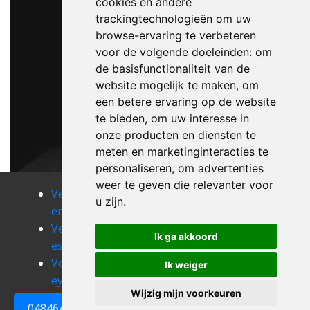
cookies en andere
trackingtechnologieën om uw
browse-ervaring te verbeteren
voor de volgende doeleinden:
om
de basisfunctionaliteit van de
website mogelijk te maken
,
om
een betere ervaring op de website
te bieden
,
om uw interesse in
onze producten en diensten te
meten en marketinginteracties te
personaliseren
,
om advertenties
weer te geven die relevanter voor
Verhuizen
Verhuizen
Verhuizen
u zijn
.
engis
ensival
ernonheid
Verhuizen
Verhuizen
Verhuizen
Ik ga akkoord
esneux
eupen
evegnee
Verhuizen
Verhuizen
Verhuizen
Ik weiger
eynatten
faimes
fallais
Wijzig mijn voorkeuren
0484648161