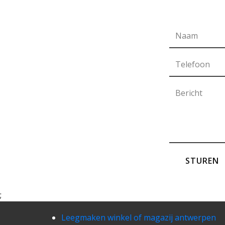
STUREN
;
Leegmaken winkel of magazij antwerpen