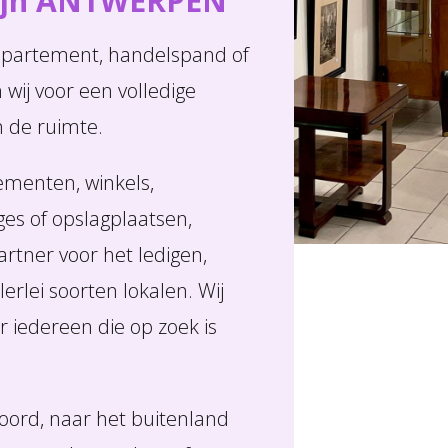
zijn ANTWERPEN
appartement, handelspand of
ij voor een volledige
n de ruimte.
ementen, winkels,
ges of opslagplaatsen,
tner voor het ledigen,
rlei soorten lokalen. Wij
r iedereen die op zoek is
oord, naar het buitenland