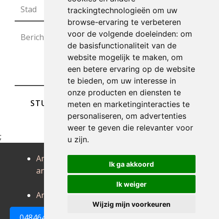
trackingtechnologieën om uw
browse-ervaring te verbeteren
voor de volgende doeleinden:
om
de basisfunctionaliteit van de
website mogelijk te maken
,
om
een betere ervaring op de website
te bieden
,
om uw interesse in
onze producten en diensten te
STUREN
meten en marketinginteracties te
personaliseren
,
om advertenties
weer te geven die relevanter voor
;
u zijn
.
Antiek
Antiek
Antiek
Ik ga akkoord
antwerpen
arendonk
baarle-
hertog
Ik weiger
Antiek balen
Antiek beerse
Wijzig mijn voorkeuren
0484648161