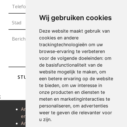
Wij gebruiken cookies
Deze website maakt gebruik van
cookies en andere
trackingtechnologieën om uw
browse-ervaring te verbeteren
voor de volgende doeleinden:
om
de basisfunctionaliteit van de
website mogelijk te maken
,
om
STUREN
een betere ervaring op de website
te bieden
,
om uw interesse in
onze producten en diensten te
;
meten en marketinginteracties te
personaliseren
,
om advertenties
Antiek
Antiek erpent
Antiek
weer te geven die relevanter voor
ernage
evelette
u zijn
.
Antiek
Antiek
Antiek falaen