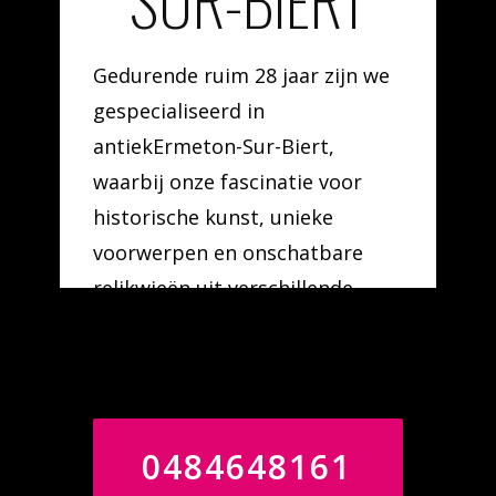
SUR-BIERT
Gedurende ruim 28 jaar zijn we
gespecialiseerd in
antiekErmeton-Sur-Biert,
waarbij onze fascinatie voor
historische kunst, unieke
voorwerpen en onschatbare
relikwieën uit verschillende
artistieke epoches en stijlen de
drijvende kracht is.
0484648161