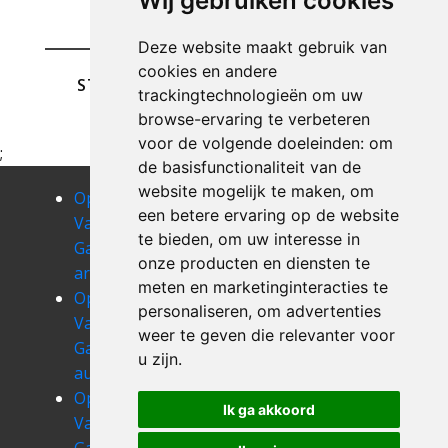
Wij gebruiken cookies
Deze website maakt gebruik van
cookies en andere
STUREN
trackingtechnologieën om uw
browse-ervaring te verbeteren
voor de volgende doeleinden:
om
;
de basisfunctionaliteit van de
website mogelijk te maken
,
om
Opruimen
Opruimen
Opruimen
een betere ervaring op de website
Van Uw
Van Uw
Van Uw
te bieden
,
om uw interesse in
Garage
Garage
Garage
onze producten en diensten te
arsimont
assesse
aublain
meten en marketinginteracties te
Opruimen
Opruimen
Opruimen
personaliseren
,
om advertenties
Van Uw
Van Uw
Van Uw
weer te geven die relevanter voor
Garage
Garage ave-
Garage
u zijn
.
auvelais
et-auffe
bagimont
Opruimen
Opruimen
Opruimen
Ik ga akkoord
Van Uw
Van Uw
Van Uw