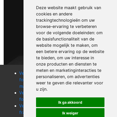
Deze website maakt gebruik van
cookies en andere
trackingtechnologieën om uw
browse-ervaring te verbeteren
voor de volgende doeleinden:
om
de basisfunctionaliteit van de
website mogelijk te maken
,
om
een betere ervaring op de website
te bieden
,
om uw interesse in
onze producten en diensten te
meten en marketinginteracties te
Verhuizen
Verhuizen
Verhuizen
personaliseren
,
om advertenties
forchies-la-
forest
forge-
weer te geven die relevanter voor
marche
philippe
u zijn
.
Verhuizen
Verhuizen
Verhuizen
forges
fouleng
fourbechies
Ik ga akkoord
Verhuizen
Verhuizen
Verhuizen
frameries
frasnes-lez-
frasnes-lez-
Ik weiger