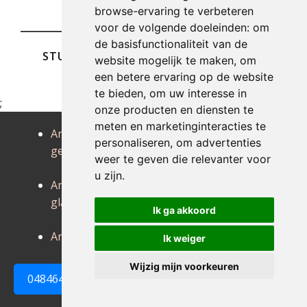
browse-ervaring te verbeteren
voor de volgende doeleinden:
om
de basisfunctionaliteit van de
STUREN
website mogelijk te maken
,
om
een betere ervaring op de website
te bieden
,
om uw interesse in
;
onze producten en diensten te
meten en marketinginteracties te
Antiek
Antiek
Antiek genval
personaliseren
,
om advertenties
genepiën
gentinnes
Antiek
weer te geven die relevanter voor
gerompont
u zijn
.
Antiek
Antiek glimes
Antiek grand-
glabais
rosiere-
Ik ga akkoord
hottomont
Antiek graven
Antiek
Ik weiger
hamme-mille
Wijzig mijn voorkeuren
0484648161