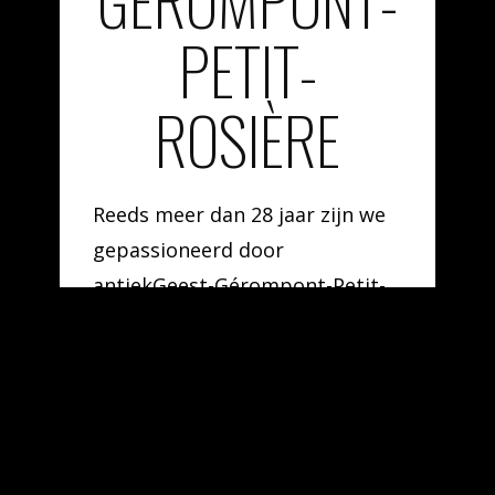
GÉROMPONT-
PETIT-
ROSIÈRE
Reeds meer dan 28 jaar zijn we
gepassioneerd door
antiekGeest-Gérompont-Petit-
Rosière, waarbij onze toewijding
aan artistieke creaties uit het
verleden, zeldzame voorwerpen
en exclusieve erfstukken uit
verschillende epoches en