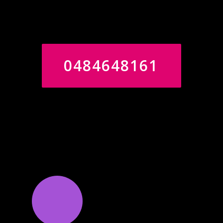
stijlrichtingen de kern vormt
van ons vak.
0484648161