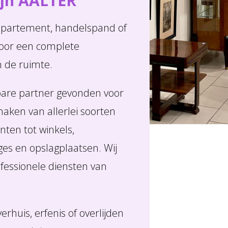
ijn AALTER
appartement, handelspand of
voor een complete
n de ruimte.
are partner gevonden voor
aken van allerlei soorten
ten tot winkels,
ges en opslagplaatsen. Wij
fessionele diensten van
rhuis, erfenis of overlijden