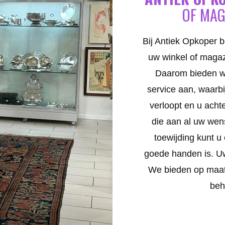
OF MAG
Bij Antiek Opkoper b
uw winkel of magazi
Daarom bieden we
service aan, waarbi
verloopt en u achte
die aan al uw wen
toewijding kunt u
goede handen is. Uw
We bieden op maat
beh