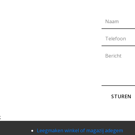
STUREN
;
Leegmaken winkel of magazij adegem