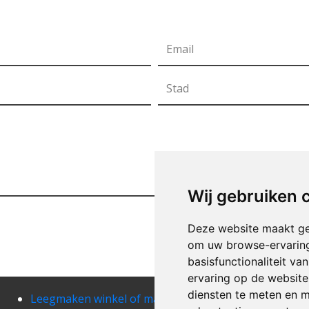
Wij gebruiken 
Deze website maakt ge
om uw browse-ervaring
basisfunctionaliteit v
ervaring op de website
diensten te meten en m
Leegmaken winkel of magazij afsnee
Leeg