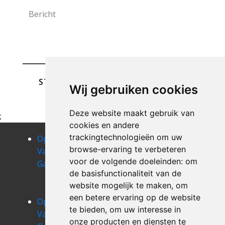
STUREN
Wij gebruiken cookies
Deze website maakt gebruik van
;
cookies en andere
trackingtechnologieën om uw
Opruimen
Opruimen
Opruimen
browse-ervaring te verbeteren
Van Uw
Van Uw
Van Uw
voor de volgende doeleinden:
om
Garage aubel
Garage
Garage
de basisfunctionaliteit van de
avennes
avernas-le-
website mogelijk te maken
,
om
bauduin
een betere ervaring op de website
Opruimen
Opruimen
Opruimen
te bieden
,
om uw interesse in
Van Uw
Van Uw
Van Uw
onze producten en diensten te