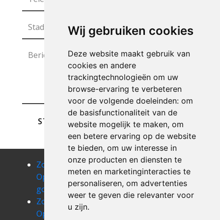
Wij gebruiken cookies
Deze website maakt gebruik van
cookies en andere
trackingtechnologieën om uw
browse-ervaring te verbeteren
voor de volgende doeleinden:
om
de basisfunctionaliteit van de
STUREN
website mogelijk te maken
,
om
een betere ervaring op de website
te bieden
,
om uw interesse in
onze producten en diensten te
Zolder
Zolder
Zolder
meten en marketinginteracties te
Opruimen
Opruimen
Opruimen
personaliseren
,
om advertenties
gochenee
godinne
goesnes
weer te geven die relevanter voor
Zolder
Zolder
Zolder
u zijn
.
Opruimen
Opruimen
Opruimen