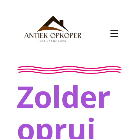
Zolder
oprui