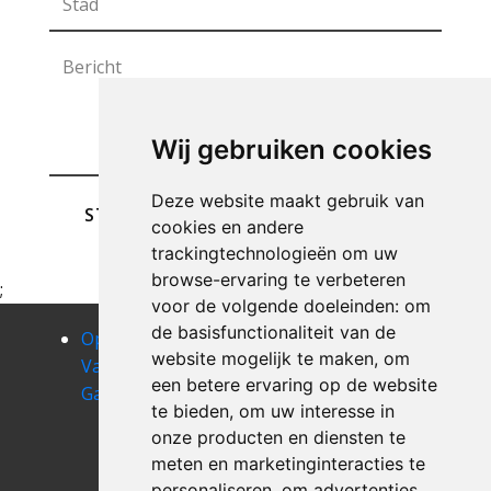
Wij gebruiken cookies
Deze website maakt gebruik van
STUREN
cookies en andere
trackingtechnologieën om uw
browse-ervaring te verbeteren
;
voor de volgende doeleinden:
om
de basisfunctionaliteit van de
Opruimen
Opruimen
Opruimen
website mogelijk te maken
,
om
Van Uw
Van Uw
Van Uw
een betere ervaring op de website
Garage arville
Garage
Garage athus
te bieden
,
om uw interesse in
assenois
Opruimen
onze producten en diensten te
Van Uw
meten en marketinginteracties te
Garage attert
personaliseren
,
om advertenties