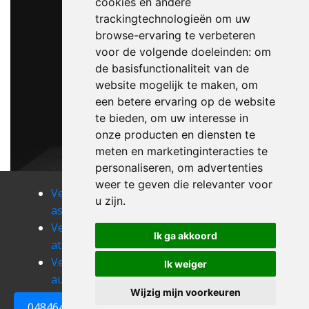
cookies en andere
trackingtechnologieën om uw
browse-ervaring te verbeteren
voor de volgende doeleinden:
om
de basisfunctionaliteit van de
website mogelijk te maken
,
om
een betere ervaring op de website
te bieden
,
om uw interesse in
onze producten en diensten te
meten en marketinginteracties te
personaliseren
,
om advertenties
weer te geven die relevanter voor
Verhuizen
Verhuizen
Verhuizen
u zijn
.
asquillies
ath
athis
Verhuizen
Verhuizen
Verhuizen
Ik ga akkoord
attre
aubechies
audregnies
Verhuizen
Verhuizen
Verhuizen
Ik weiger
aulnois
autreppe
baileux
Wijzig mijn voorkeuren
0484648161