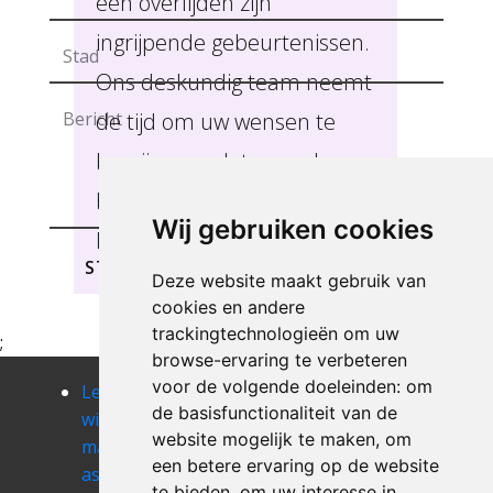
een overlijden zijn
ingrijpende gebeurtenissen.
Ons deskundig team neemt
de tijd om uw wensen te
begrijpen zodat we u de
beste service kunnen
Wij gebruiken cookies
leveren, Arville.
STUREN
Deze website maakt gebruik van
cookies en andere
trackingtechnologieën om uw
;
browse-ervaring te verbeteren
voor de volgende doeleinden:
om
Leegmaken
Leegmaken
Leegmaken
de basisfunctionaliteit van de
winkel of
winkel of
winkel of
website mogelijk te maken
,
om
magazij
magazij athus
magazij attert
een betere ervaring op de website
assenois
Leegmaken
Leegmaken
te bieden
,
om uw interesse in