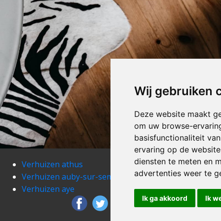
Wij gebruiken 
Deze website maakt ge
om uw browse-ervaring
basisfunctionaliteit v
ervaring op de website
diensten te meten en m
Verhuizen athus
Verh
advertenties weer te ge
Verhuizen auby-sur-semois
Verh
Verhuizen aye
Verh
Ik ga akkoord
Ik w