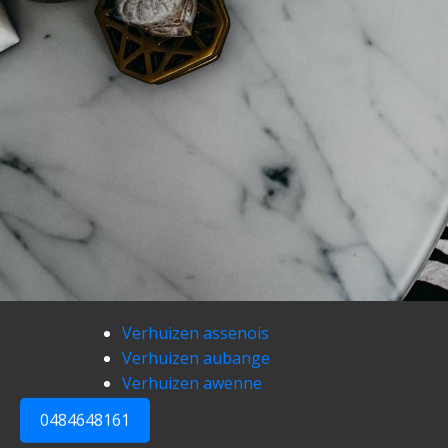
Verhuizen assenois
Verhuizen aubange
Verhuizen awenne
0484648161