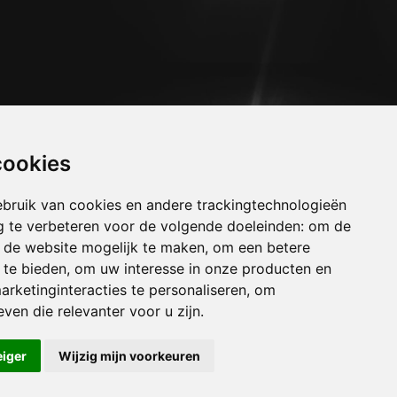
cookies
bruik van cookies en andere trackingtechnologieën
 te verbeteren voor de volgende doeleinden:
om de
an de website mogelijk te maken
,
om een betere
 te bieden
,
om uw interesse in onze producten en
arketinginteracties te personaliseren
,
om
uizen attert
ven die relevanter voor u zijn
.
uizen autelbas
uizen bande
eiger
Wijzig mijn voorkeuren