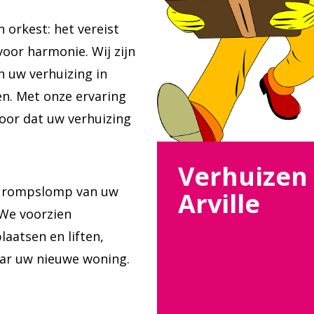
n orkest: het vereist
voor harmonie. Wij zijn
n uw verhuizing in
n. Met onze ervaring
oor dat uw verhuizing
Verhuizen
e rompslomp van uw
Arville
 We voorzien
aatsen en liften,
aar uw nieuwe woning.