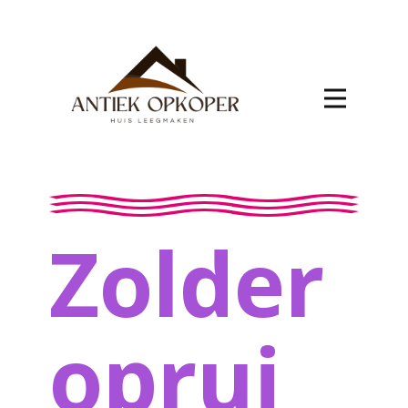
Zolder
oprui