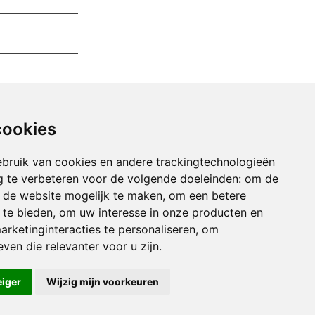
cookies
bruik van cookies en andere trackingtechnologieën
 te verbeteren voor de volgende doeleinden:
om de
an de website mogelijk te maken
,
om een betere
 te bieden
,
om uw interesse in onze producten en
arketinginteracties te personaliseren
,
om
er Opruimen haneffe
ven die relevanter voor u zijn
.
er Opruimen harze
der Opruimen heppenbach
eiger
Wijzig mijn voorkeuren