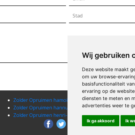
Wij gebruiken 
Deze website maakt ge
om uw browse-ervaring
basisfunctionaliteit v
ervaring op de website
diensten te meten en m
Zolder Opruimen hamoir
Zold
advertenties weer te ge
Zolder Opruimen hannut
Zold
Zolder Opruimen henri-chapelle
Zol
Ik ga akkoord
Ik w