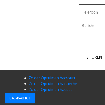
STUREN
Zolder Opruimen haccourt
Zolder Opruimen hanneche
Zolder Opruimen hauset
0484648161