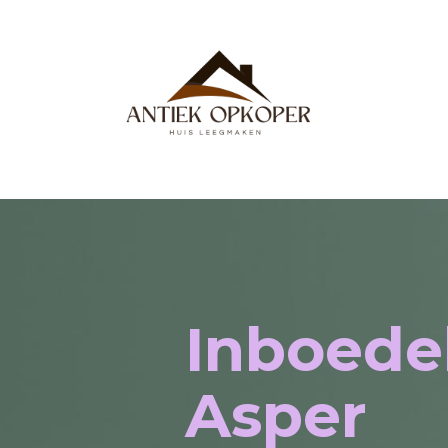
Inboede
Asper