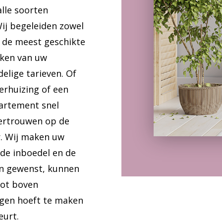
alle soorten
Wij begeleiden zowel
m de meest geschikte
aken van uw
elige tarieven. Of
erhuizing of een
artement snel
vertrouwen op de
. Wij maken uw
 de inboedel en de
en gewenst, kunnen
tot boven
rgen hoeft te maken
eurt.