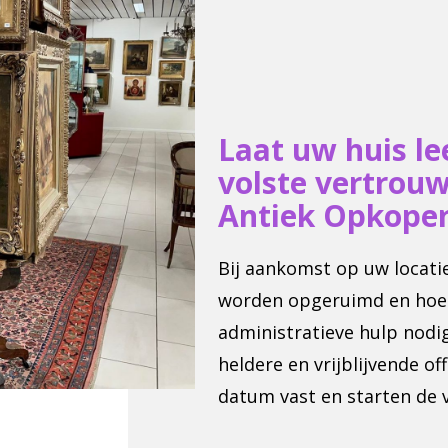
Laat uw huis l
volste vertrou
Antiek Opkoper
Bij aankomst op uw locati
worden opgeruimd en hoe to
administratieve hulp nodig
heldere en vrijblijvende o
datum vast en starten de 