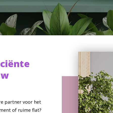
iciënte
uw
e partner voor het
ent of ruime flat?