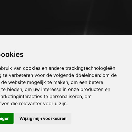
cookies
bruik van cookies en andere trackingtechnologieën
 te verbeteren voor de volgende doeleinden:
om de
an de website mogelijk te maken
,
om een betere
 te bieden
,
om uw interesse in onze producten en
arketinginteracties te personaliseren
,
om
uizen ham-sur-sambre
ven die relevanter voor u zijn
.
uizen hanret
uizen hastiere
eiger
Wijzig mijn voorkeuren