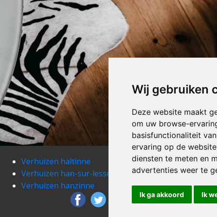
Wij gebruiken 
Deze website maakt ge
om uw browse-ervaring
basisfunctionaliteit v
ervaring op de website
diensten te meten en m
Verhuizen haltinne
Verh
advertenties weer te ge
Verhuizen han-sur-lesse
Verh
Verhuizen hanzinne
Verh
Ik ga akkoord
Ik w