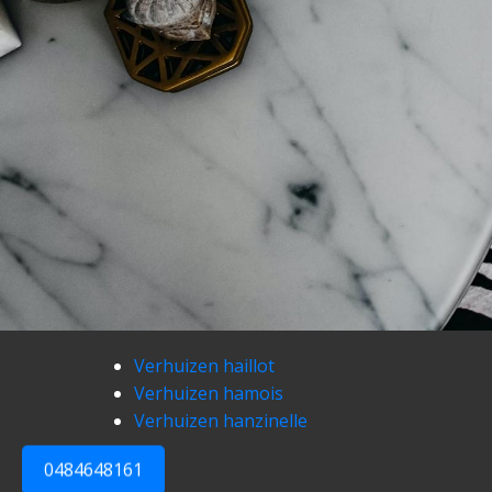
Verhuizen haillot
Verhuizen hamois
Verhuizen hanzinelle
0484648161