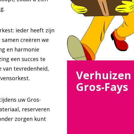
g.
kest: ieder heeft zijn
r samen creëren we
ing en harmonie
ing een succes te
e van tevredenheid,
Verhuizen
evensorkest.
Gros-Fays
tijdens uw Gros-
teriaal, reserveren
zonder zorgen kunt