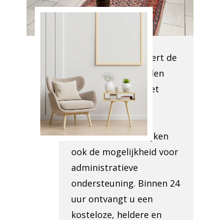
Opkoper
Asquillies
Ons team inspecteert de
locatie om te bepalen
wat verwijderd moet
worden en de
toegankelijkheid te
evalueren. We bekijken
ook de mogelijkheid voor
administratieve
ondersteuning. Binnen 24
uur ontvangt u een
kosteloze, heldere en