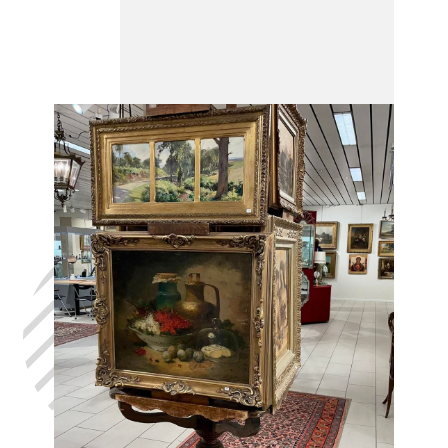
Laat uw huis
leegmaken
Asquillies, in
het volste
vertrouwen,
met de hulp
van Antiek