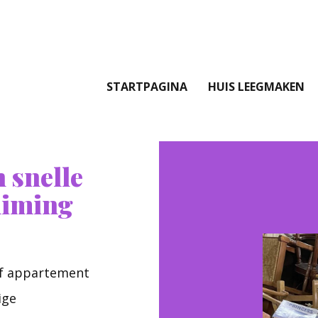
STARTPAGINA
HUIS LEEGMAKEN
 snelle
uiming
of appartement
ige