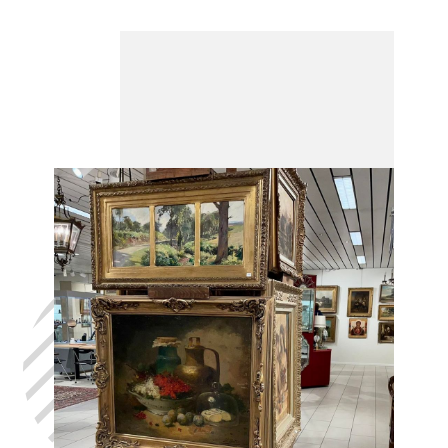
Laat uw huis
leegmaken
Assenois, in
het volste
vertrouwen,
met de hulp