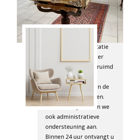
van Antiek
Opkoper
Assenois
We arriveren op locatie
om te bepalen wat er
moet worden opgeruimd
en om de
toegankelijkheid van de
locatie te beoordelen.
Indien nodig, bieden we
ook administratieve
ondersteuning aan.
Binnen 24 uur ontvangt u