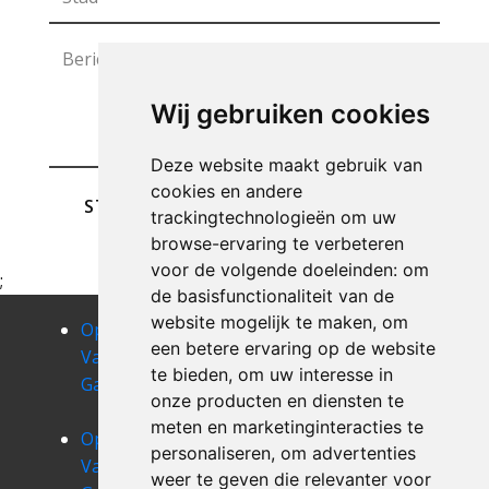
Wij gebruiken cookies
Deze website maakt gebruik van
cookies en andere
STUREN
trackingtechnologieën om uw
browse-ervaring te verbeteren
voor de volgende doeleinden:
om
;
de basisfunctionaliteit van de
website mogelijk te maken
,
om
Opruimen
Opruimen
Opruimen
een betere ervaring op de website
Van Uw
Van Uw
Van Uw
te bieden
,
om uw interesse in
Garage athis
Garage attre
Garage
onze producten en diensten te
aubechies
meten en marketinginteracties te
Opruimen
Opruimen
Opruimen
personaliseren
,
om advertenties
Van Uw
Van Uw
Van Uw
weer te geven die relevanter voor