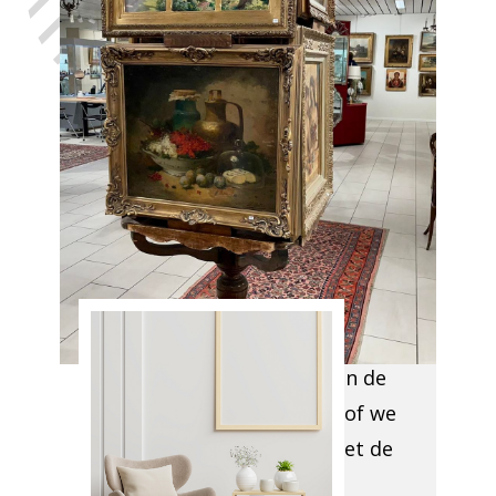
vertrouwen,
met de hulp
van Antiek
Opkoper
Attenhoven
We komen ter plaatse en
evaluerenalles wat moet
weggehaald worden,
alsook de
toegankelijkheid van de
lokalen enbekijken of we
u kunnen helpen met de
administratieve