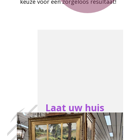
keuze voor een zorgeloos resultaat!
Laat uw huis
leegmaken
Attenhoven, in
het volste