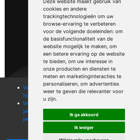
Deze website maakt gebruik van
cookies en andere
trackingtechnologieën om uw
browse-ervaring te verbeteren
voor de volgende doeleinden:
om
de basisfunctionaliteit van de
website mogelijk te maken
,
om
een betere ervaring op de website
te bieden
,
om uw interesse in
onze producten en diensten te
meten en marketinginteracties te
personaliseren
,
om advertenties
Verhuizen
Verhuizen
Verhuizen
weer te geven die relevanter voor
huppaye
incourt
ittre
u zijn
.
Verhuizen
Verhuizen
Verhuizen
jandrain-
jauche
jauchelette
Ik ga akkoord
jandrenouille
Verhuizen
Verhuizen
geldenaken
jodoigne-
Ik weiger
souveraine