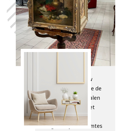
Knokke, in het
volste
vertrouwen,
met de hulp
van Antiek
Opkoper
Knokke
Bij aankomst op uw
locatie evalueren we de
situatie om te bepalen
wat verwijderd moet
worden en hoe
toegankelijk de ruimtes