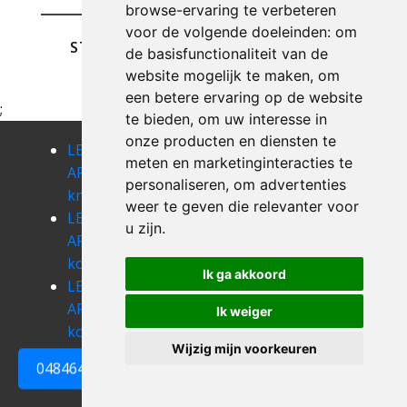
browse-ervaring te verbeteren
voor de volgende doeleinden:
om
STUREN
de basisfunctionaliteit van de
website mogelijk te maken
,
om
een betere ervaring op de website
;
te bieden
,
om uw interesse in
onze producten en diensten te
LEEGMAKEN
LEEGMAKEN
LEEGMAKEN
meten en marketinginteracties te
APPARTEMENT
APPARTEMENT
APPARTEMENT
personaliseren
,
om advertenties
knokke-heist
koekelare
koksijde
weer te geven die relevanter voor
LEEGMAKEN
LEEGMAKEN
LEEGMAKEN
u zijn
.
APPARTEMENT
APPARTEMENT
APPARTEMENT
kooigem
koolkerke
koolskamp
Ik ga akkoord
LEEGMAKEN
LEEGMAKEN
LEEGMAKEN
APPARTEMENT
APPARTEMENT
APPARTEMENT
Ik weiger
kortemark
kortrijk
krombeke
Wijzig mijn voorkeuren
0484648161