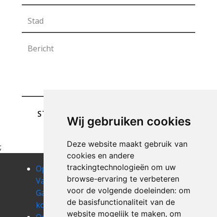
STUREN
Wij gebruiken cookies
Deze website maakt gebruik van
;
cookies en andere
trackingtechnologieën om uw
Opruimen
Opruimen
Opruimen
browse-ervaring te verbeteren
Van Uw
Van Uw
Van Uw
voor de volgende doeleinden:
om
Garage
Garage
Garage
de basisfunctionaliteit van de
korbeek-dijle
korbeek-lo
kortenaken
website mogelijk te maken
,
om