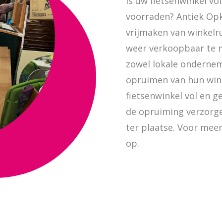
Is uw fietsenwinkel v
voorraden? Antiek Opk
vrijmaken van winkelr
weer verkoopbaar te m
zowel lokale ondernem
opruimen van hun wink
fietsenwinkel vol en g
de opruiming verzorg
ter plaatse. Voor mee
op.