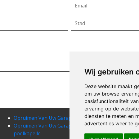
Wij gebruiken 
Deze website maakt ge
om uw browse-ervaring
basisfunctionaliteit v
ervaring op de website
diensten te meten en m
Opruimen Van Uw Garage kuurne
Opru
advertenties weer te ge
Opruimen Van Uw Garage langemark-
Opru
poelkapelle
Opr