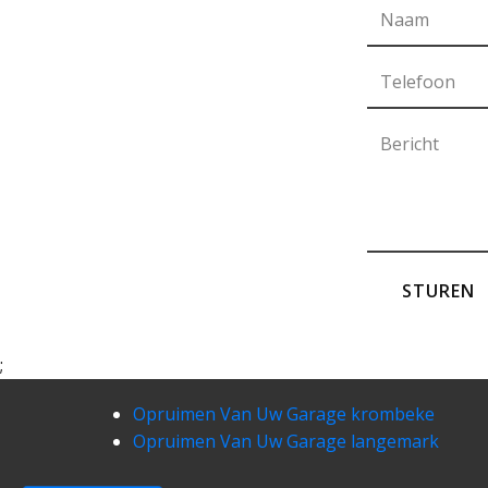
STUREN
;
Opruimen Van Uw Garage krombeke
Opruimen Van Uw Garage langemark