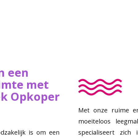
n een
imte met
iek Opkoper
Met onze ruime er
moeiteloos leegma
odzakelijk is om een
specialiseert zic