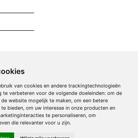
cookies
bruik van cookies en andere trackingtechnologieën
 te verbeteren voor de volgende doeleinden:
om de
an de website mogelijk te maken
,
om een betere
 te bieden
,
om uw interesse in onze producten en
arketinginteracties te personaliseren
,
om
imen Van Uw Garage lampernisse
ven die relevanter voor u zijn
.
imen Van Uw Garage lapscheure
uimen Van Uw Garage lauwe