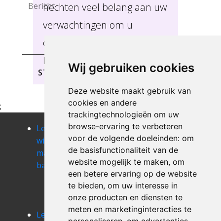
hechten veel belang aan uw
verwachtingen om u
optimaal van dienst te
kunnen zijn, Bambrugge.
Wij gebruiken cookies
STUREN
Deze website maakt gebruik van
cookies en andere
;
trackingtechnologieën om uw
browse-ervaring te verbeteren
Leegmaken
Leegmaken
Leegmaken
voor de volgende doeleinden:
om
winkel of
winkel of
winkel of
de basisfunctionaliteit van de
magazij
magazij
magazij bazel
website mogelijk te maken
,
om
bassevelde
bavegem
Leegmaken
een betere ervaring op de website
winkel of
te bieden
,
om uw interesse in
magazij
onze producten en diensten te
beerlegem
meten en marketinginteracties te
Leegmaken
Leegmaken
Leegmaken