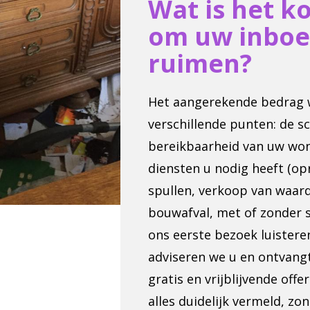
Wat is het k
om uw inboe
ruimen?
Het aangerekende bedrag 
verschillende punten: de sc
bereikbaarheid van uw won
diensten u nodig heeft (o
spullen, verkoop van waard
bouwafval, met of zonder s
ons eerste bezoek luister
adviseren we u en ontvang
gratis en vrijblijvende off
alles duidelijk vermeld, 