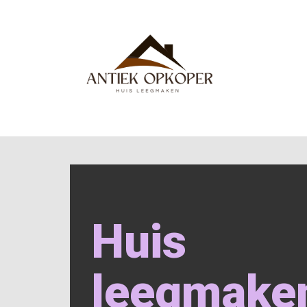
Huis
leegmake