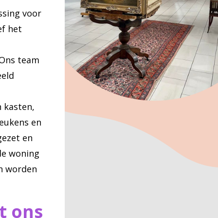
ssing voor
ef het
 Ons team
eeld
 kasten,
eukens en
gezet en
de woning
an worden
t ons