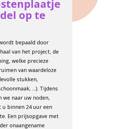
ostenplaatje
del op te
wordt bepaald door
haal van het project, de
ing, welke precieze
pruimen van waardeloze
evolle stukken,
choonmaak, ...). Tijdens
en we naar uw noden,
t u binnen 24 uur een
erte. Een prijsopgave met
zonder onaangename