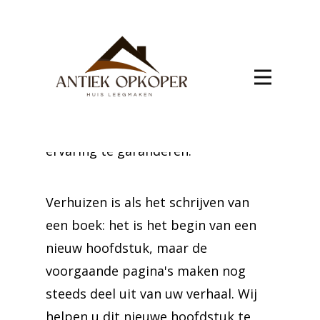
Uw verhuizing naar Achêne wordt
verzorgd door experts. Wij bieden
top-notch service, waarbij we elk
aspect van uw verhuizing overzien
om een soepele en stressvrije
ervaring te garanderen.
Verhuizen is als het schrijven van
een boek: het is het begin van een
nieuw hoofdstuk, maar de
voorgaande pagina's maken nog
steeds deel uit van uw verhaal. Wij
helpen u dit nieuwe hoofdstuk te