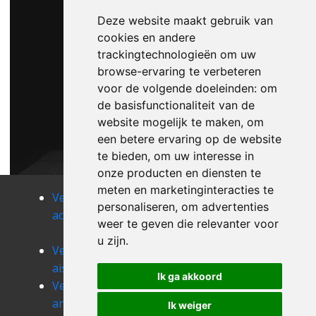
Deze website maakt gebruik van
cookies en andere
trackingtechnologieën om uw
browse-ervaring te verbeteren
voor de volgende doeleinden:
om
de basisfunctionaliteit van de
website mogelijk te maken
,
om
een betere ervaring op de website
te bieden
,
om uw interesse in
onze producten en diensten te
meten en marketinginteracties te
Verhuizen
Verhuizen
Verhuizen
personaliseren
,
om advertenties
achet
agimont
aische-en-
weer te geven die relevanter voor
refail
u zijn
.
Verhuizen
Verhuizen
Verhuizen
aisemont
alle
andenne
Ik ga akkoord
Verhuizen
Verhuizen
Verhuizen
anhee
annevoie-
anseremme
Ik weiger