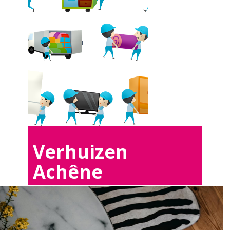
Verhuizen
Achêne