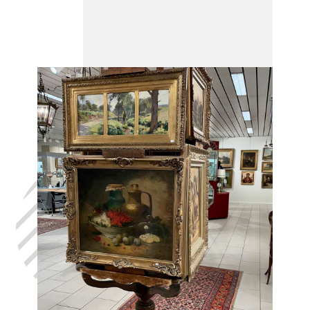
Laat uw huis
leegmaken
Baulers, in het
volste
vertrouwen,
met de hulp
van Antiek