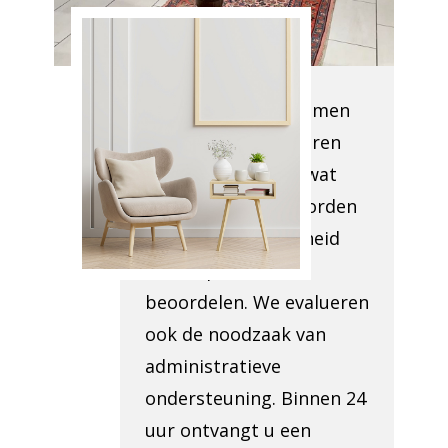
Opkoper
Baulers
Onze teamleden komen
uw locatie inspecteren
om vast te stellen wat
verwijderd moet worden
en de toegankelijkheid
van de plek te
beoordelen. We evalueren
ook de noodzaak van
administratieve
ondersteuning. Binnen 24
uur ontvangt u een