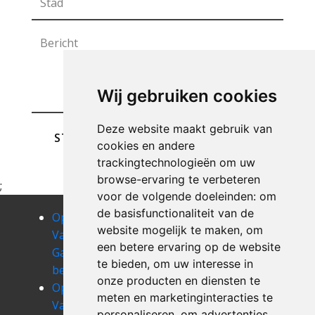
Wij gebruiken cookies
Deze website maakt gebruik van
STUREN
cookies en andere
trackingtechnologieën om uw
browse-ervaring te verbeteren
;
voor de volgende doeleinden:
om
de basisfunctionaliteit van de
Opruimen
Opruimen
Opruimen
website mogelijk te maken
,
om
Van Uw
Van Uw
Van Uw
een betere ervaring op de website
Garage
Garage
Garage
te bieden
,
om uw interesse in
bevekom
bierges
bierghes
onze producten en diensten te
Opruimen
Opruimen
Opruimen
meten en marketinginteracties te
Van Uw
Van Uw
Van Uw
personaliseren
,
om advertenties