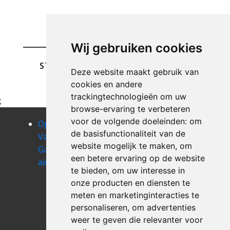
Wij gebruiken cookies
STUREN
Deze website maakt gebruik van
cookies en andere
trackingtechnologieën om uw
;
browse-ervaring te verbeteren
voor de volgende doeleinden:
om
Opruimen
Opruimen
Opruimen
de basisfunctionaliteit van de
Van Uw
Van Uw
Van Uw
website mogelijk te maken
,
om
Garage
Garage alleur
Garage amay
een betere ervaring op de website
aineffe
Opruimen
Opruimen
te bieden
,
om uw interesse in
Van Uw
Van Uw
onze producten en diensten te
Garage
Garage amel
meten en marketinginteracties te
ambresin
Opruimen
personaliseren
,
om advertenties
Van Uw
weer te geven die relevanter voor
Garage