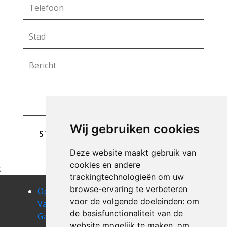
Wij gebruiken cookies
STUREN
Deze website maakt gebruik van
cookies en andere
;
trackingtechnologieën om uw
browse-ervaring te verbeteren
Opruimen
Opruimen
Opruimen
voor de volgende doeleinden:
om
Van Uw
Van Uw
Van Uw
de basisfunctionaliteit van de
Garage
Garage
Garage ans
website mogelijk te maken
,
om