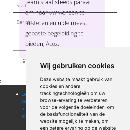
team staat steeds paraat
om naar uw wensen te
luisteren en u de meest
gepaste begeleiding te
bieden, Acoz.
STUREN
Wij gebruiken cookies
Deze website maakt gebruik van
;
cookies en andere
trackingtechnologieën om uw
Leegmaken
Leegmaken
Leegmaken
browse-ervaring te verbeteren
winkel of
winkel of
winkel of
voor de volgende doeleinden:
om
magazij
magazij
magazij
de basisfunctionaliteit van de
aiseau
aiseau-
amougies
website mogelijk te maken
,
om
presles
Leegmaken
een betere ervaring op de website