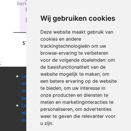
beste oplossingen te bieden
Wij gebruiken cookies
Beigem .
Deze website maakt gebruik van
cookies en andere
STUREN
trackingtechnologieën om uw
browse-ervaring te verbeteren
voor de volgende doeleinden:
om
;
de basisfunctionaliteit van de
website mogelijk te maken
,
om
Leegmaken
Leegmaken
Leegmaken
een betere ervaring op de website
winkel of
winkel of
winkel of
te bieden
,
om uw interesse in
magazij
magazij
magazij
onze producten en diensten te
bekkerzeel
bekkevoort
bellingen
meten en marketinginteracties te
Leegmaken
Leegmaken
Leegmaken
personaliseren
,
om advertenties
winkel of
winkel of
winkel of
weer te geven die relevanter voor
magazij berg
magazij
magazij
u zijn
.
bertem
betekom