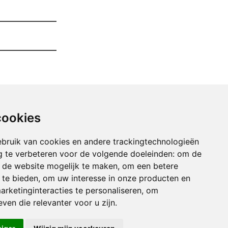
cookies
bruik van cookies en andere trackingtechnologieën
 te verbeteren voor de volgende doeleinden:
om de
an de website mogelijk te maken
,
om een betere
 te bieden
,
om uw interesse in onze producten en
arketinginteracties te personaliseren
,
om
uimen Van Uw Garage berg
ven die relevanter voor u zijn
.
imen Van Uw Garage bever
imen Van Uw Garage blanden