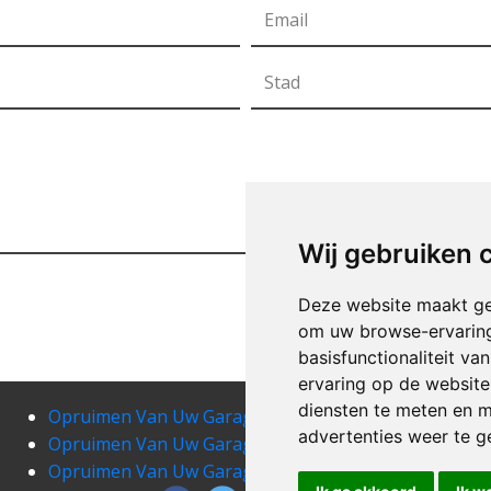
Wij gebruiken 
Deze website maakt ge
om uw browse-ervaring
basisfunctionaliteit v
ervaring op de website
diensten te meten en m
Opruimen Van Uw Garage bellingen
Opr
advertenties weer te ge
Opruimen Van Uw Garage betekom
Opru
Opruimen Van Uw Garage binkom
Opru