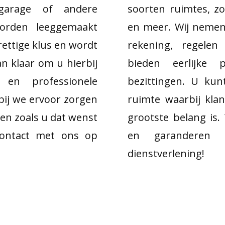
garage of andere
soorten ruimtes, zo
orden leeggemaakt
en meer. Wij nemen 
rettige klus en wordt
rekening, regelen
n klaar om u hierbij
bieden eerlijke 
en professionele
bezittingen. U ku
bij we ervoor zorgen
ruimte waarbij kla
ten zoals u dat wenst
grootste belang is.
 contact met ons op
en garanderen ee
dienstverlening!