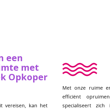
n een
imte met
iek Opkoper
Met onze ruime er
efficiënt opruime
 vereisen, kan het
specialiseert zic