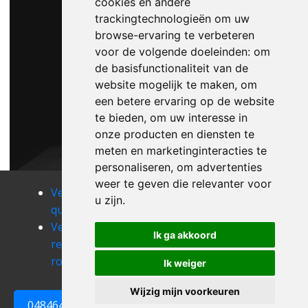
cookies en andere
trackingtechnologieën om uw
browse-ervaring te verbeteren
voor de volgende doeleinden:
om
de basisfunctionaliteit van de
website mogelijk te maken
,
om
een betere ervaring op de website
te bieden
,
om uw interesse in
onze producten en diensten te
meten en marketinginteracties te
personaliseren
,
om advertenties
weer te geven die relevanter voor
Verhuizen
Verhuizen
Verhuizen
u zijn
.
quenast
ramillies
rebecq
Verhuizen
Verhuizen
Verhuizen
Ik ga akkoord
rebecq-
rixensart
rosieres
rognon
Verhuizen
Verhuizen
Ik weiger
roux-miroir
saint-gery
Wijzig mijn voorkeuren
Verhuizen
0484648161