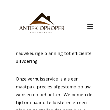
Plancenoit
Maak de overstap naar Plancenoit
gemakkelijk met onze volledige
verhuisservice. Ons team verzorgt
alle aspecten van de verhuizing, van
nauwkeurige planning tot efficiënte
uitvoering.
Onze verhuisservice is als een
maatpak: precies afgestemd op uw
wensen en behoeften. We nemen de
tijd om naar u te luisteren en een