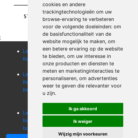
cookies en andere
trackingtechnologieën om uw
STUREN
browse-ervaring te verbeteren
voor de volgende doeleinden:
om
de basisfunctionaliteit van de
;
website mogelijk te maken
,
om
een betere ervaring op de website
Leegmaken
Leegmaken
Leegmaken
te bieden
,
om uw interesse in
Kelder berg
Kelder
Kelder
onze producten en diensten te
beringen
berlingen
meten en marketinginteracties te
Leegmaken
Leegmaken
Leegmaken
personaliseren
,
om advertenties
Kelder
Kelder
Kelder bilzen
weer te geven die relevanter voor
beverlo
beverst
Leegmaken
u zijn
.
Kelder
binderveld
Ik ga akkoord
Leegmaken
Leegmaken
Kelder
Kelder
Ik weiger
bocholt
boekhout
Wijzig mijn voorkeuren