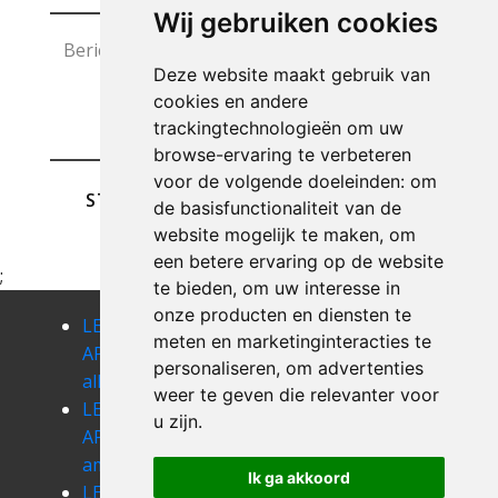
Wij gebruiken cookies
Deze website maakt gebruik van
cookies en andere
trackingtechnologieën om uw
browse-ervaring te verbeteren
voor de volgende doeleinden:
om
STUREN
de basisfunctionaliteit van de
website mogelijk te maken
,
om
een betere ervaring op de website
;
te bieden
,
om uw interesse in
onze producten en diensten te
LEEGMAKEN
LEEGMAKEN
LEEGMAKEN
meten en marketinginteracties te
APPARTEMENT
APPARTEMENT
APPARTEMENT
personaliseren
,
om advertenties
alleur
amay
ambresin
weer te geven die relevanter voor
LEEGMAKEN
LEEGMAKEN
LEEGMAKEN
u zijn
.
APPARTEMENT
APPARTEMENT
APPARTEMENT
amel
ampsin
andrimont
Ik ga akkoord
LEEGMAKEN
LEEGMAKEN
LEEGMAKEN