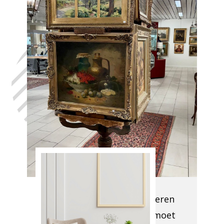
Laat uw huis
leegmaken
Aineffe, in het
volste
vertrouwen,
met de hulp
van Antiek
Opkoper
Aineffe
Onze experts evalueren
ter plaatse wat er moet