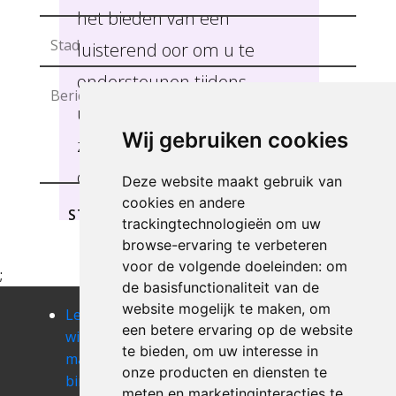
het bieden van een
luisterend oor om u te
ondersteunen tijdens
uitdagende momenten
Wij gebruiken cookies
zoals een verhuis, erfenis of
overlijden BILZEN .
Deze website maakt gebruik van
cookies en andere
STUREN
trackingtechnologieën om uw
browse-ervaring te verbeteren
voor de volgende doeleinden:
om
;
de basisfunctionaliteit van de
website mogelijk te maken
,
om
Leegmaken
Leegmaken
Leegmaken
een betere ervaring op de website
winkel of
winkel of
winkel of
te bieden
,
om uw interesse in
magazij
magazij
magazij
onze producten en diensten te
binderveld
bocholt
boekhout
meten en marketinginteracties te