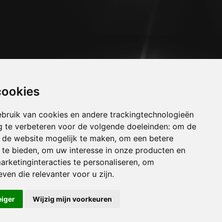
cookies
bruik van cookies en andere trackingtechnologieën
 te verbeteren voor de volgende doeleinden:
om de
an de website mogelijk te maken
,
om een betere
 te bieden
,
om uw interesse in onze producten en
arketinginteracties te personaliseren
,
om
uizen boekhout
ven die relevanter voor u zijn
.
uizen borgloon
uizen bree
eiger
Wijzig mijn voorkeuren