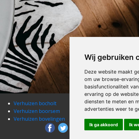
Wij gebruiken 
Deze website maakt ge
om uw browse-ervaring
basisfunctionaliteit v
ervaring op de website
diensten te meten en m
Verhuizen bocholt
Verh
advertenties weer te ge
Verhuizen boorsem
Verh
Verhuizen bovelingen
Verh
Ik ga akkoord
Ik w