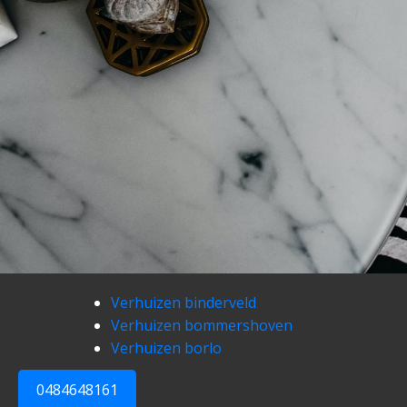
Verhuizen binderveld
Verhuizen bommershoven
Verhuizen borlo
0484648161