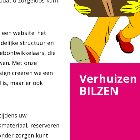
odat u zorgeloos kunt
 een website: het
idelijke structuur en
webontwikkelaars, die
wen. Met onze
sign creëren we een
Verhuizen
l is, maar er ook
BILZEN
tijdens uw
kmateriaal, reserveren
zonder zorgen kunt