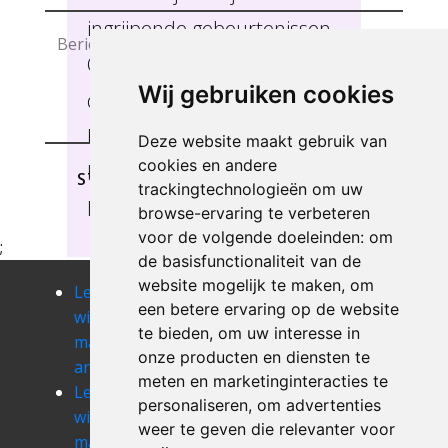
ingrijpende gebeurtenissen.
Ons deskundig team neemt
Wij gebruiken cookies
de tijd om uw wensen te
begrijpen zodat we u de
Deze website maakt gebruik van
cookies en andere
beste service kunnen
STUREN
trackingtechnologieën om uw
leveren, Brussel.
browse-ervaring te verbeteren
voor de volgende doeleinden:
om
;
de basisfunctionaliteit van de
website mogelijk te maken
,
om
Leegmaken
Leegmaken
Leegmaken
een betere ervaring op de website
winkel of
winkel of
winkel of
te bieden
,
om uw interesse in
magazij
magazij
magazij
onze producten en diensten te
anderlecht
elsene
etterbeek
meten en marketinginteracties te
Leegmaken
Leegmaken
Leegmaken
personaliseren
,
om advertenties
winkel of
winkel of
winkel of
weer te geven die relevanter voor
magazij evere
magazij
magazij