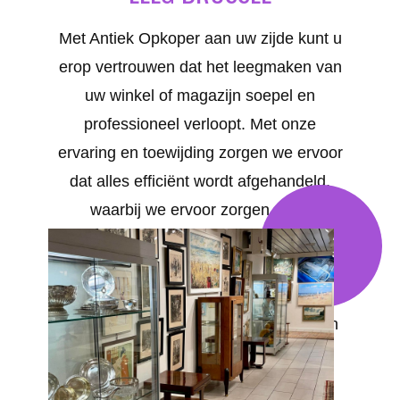
Met Antiek Opkoper aan uw zijde kunt u
erop vertrouwen dat het leegmaken van
uw winkel of magazijn soepel en
professioneel verloopt. Met onze
ervaring en toewijding zorgen we ervoor
dat alles efficiënt wordt afgehandeld,
waarbij we ervoor zorgen dat u
achterblijft met een schone, lege ruimte
die aan al uw wensen voldoet. Uw
tevredenheid staat bij ons voorop. We
bieden op maat gemaakte oplossingen
voor al uw behoeften in Brussel .