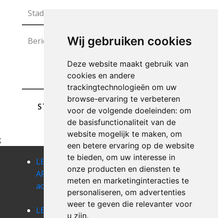
Wij gebruiken cookies
Deze website maakt gebruik van
cookies en andere
trackingtechnologieën om uw
browse-ervaring te verbeteren
STUREN
voor de volgende doeleinden:
om
de basisfunctionaliteit van de
website mogelijk te maken
,
om
;
een betere ervaring op de website
te bieden
,
om uw interesse in
LEEGMAKEN
LEEGMAKEN
LEEGMAKEN
onze producten en diensten te
APPARTEMENT
APPARTEMENT
APPARTEMENT
meten en marketinginteracties te
acoz
aiseau
aiseau-
personaliseren
,
om advertenties
presles
weer te geven die relevanter voor
LEEGMAKEN
LEEGMAKEN
LEEGMAKEN
u zijn
.