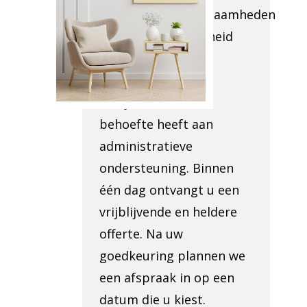
verwijderingswerkzaamheden
en de toegankelijkheid
van uw locatie te
inspecteren. Ook
bekijken we of u
behoefte heeft aan
administratieve
ondersteuning. Binnen
één dag ontvangt u een
vrijblijvende en heldere
offerte. Na uw
goedkeuring plannen we
een afspraak in op een
datum die u kiest.