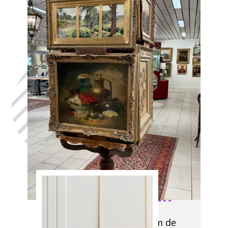
Laat uw huis
leegmaken
Henegouwen,
in het volste
vertrouwen,
met de hulp
van Antiek
Opkoper
Henegouwen
We komen langs om de