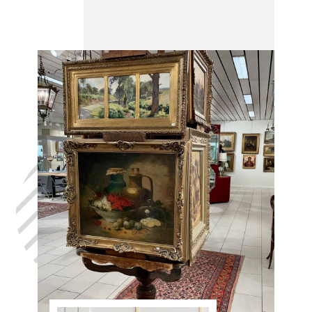
Laat uw huis
leegmaken
ANTOING, in
het volste
vertrouwen,
met de hulp
van Antiek
Opkoper