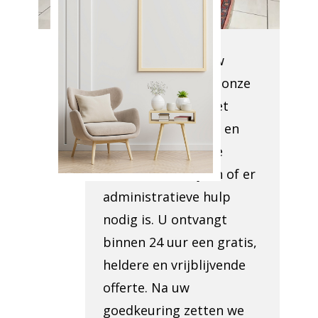
ANTOING
Bij aankomst op uw
locatie beoordelen onze
experts wat er moet
worden opgeruimd en
hoe toegankelijk de
locatie is. We kijken of er
administratieve hulp
nodig is. U ontvangt
binnen 24 uur een gratis,
heldere en vrijblijvende
offerte. Na uw
goedkeuring zetten we