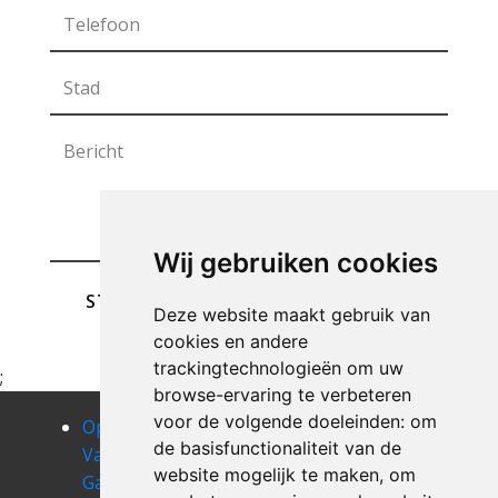
Wij gebruiken cookies
STUREN
Deze website maakt gebruik van
cookies en andere
trackingtechnologieën om uw
;
browse-ervaring te verbeteren
voor de volgende doeleinden:
om
Opruimen
Opruimen
Opruimen
de basisfunctionaliteit van de
Van Uw
Van Uw
Van Uw
website mogelijk te maken
,
om
Garage
Garage aalst
Garage aalter