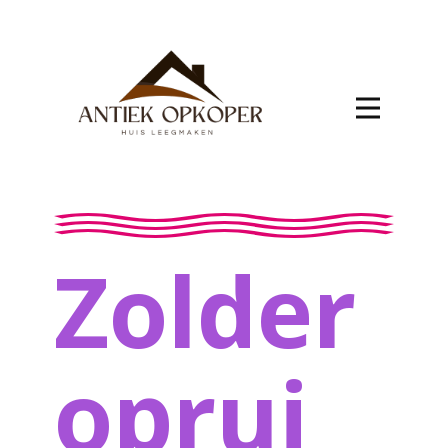
Zolder
oprui